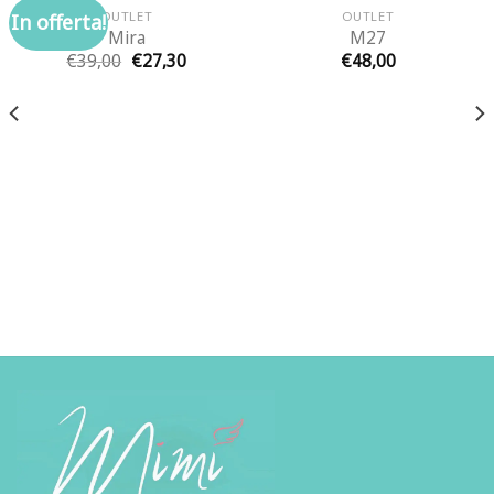
ESAURITO
OUTLET
OUTLET
In offerta!
Mira
M27
Il
Il
€
39,00
€
27,30
€
48,00
prezzo
prezzo
originale
attuale
era:
è:
€39,00.
€27,30.