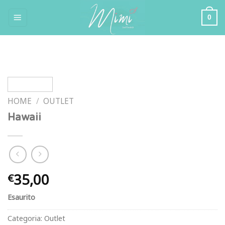
Skip
0
to
content
HOME
/
OUTLET
Hawaii
35,00
€
Esaurito
Categoria:
Outlet