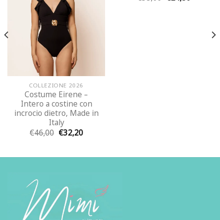
prezzo
prezzo
originale
attuale
era:
è:
€35,00.
€24,50.
COLLEZIONE 2026
Costume Eirene –
Intero a costine con
incrocio dietro, Made in
Italy
Il
Il
€
46,00
€
32,20
.
prezzo
prezzo
originale
attuale
era:
è:
€46,00.
€32,20.