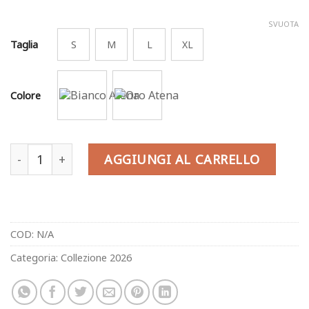
era:
è:
€40,00.
€28,00.
SVUOTA
Taglia
S
M
L
XL
Colore
Atena quantità
AGGIUNGI AL CARRELLO
COD:
N/A
Categoria:
Collezione 2026