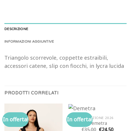
DESCRIZIONE
INFORMAZIONI AGGIUNTIVE
Triangolo scorrevole, coppette estraibili,
accessori catene, slip con fiocchi, in lycra lucida
PRODOTTI CORRELATI
COLLEZIONE 2026
In offerta!
In offerta!
Demetra
Il
Il
€
35,00
€
24,50