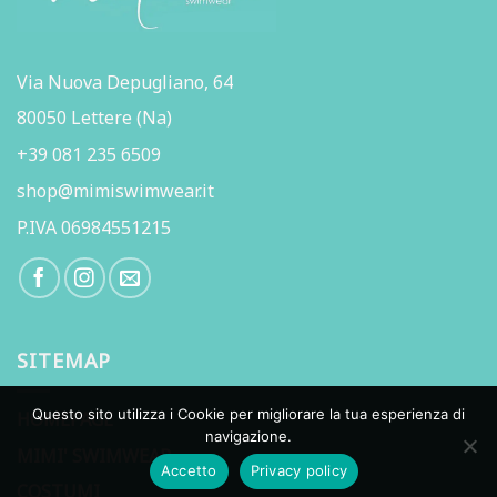
Via Nuova Depugliano, 64
80050 Lettere (Na)
+39 081 235 6509
shop@mimiswimwear.it
P.IVA 06984551215
SITEMAP
Questo sito utilizza i Cookie per migliorare la tua esperienza di
HOMEPAGE
navigazione.
MIMI' SWIMWEAR
Accetto
Privacy policy
COSTUMI