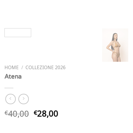
HOME
/
COLLEZIONE 2026
Atena
Il
Il
40,00
28,00
€
€
prezzo
prezzo
originale
attuale